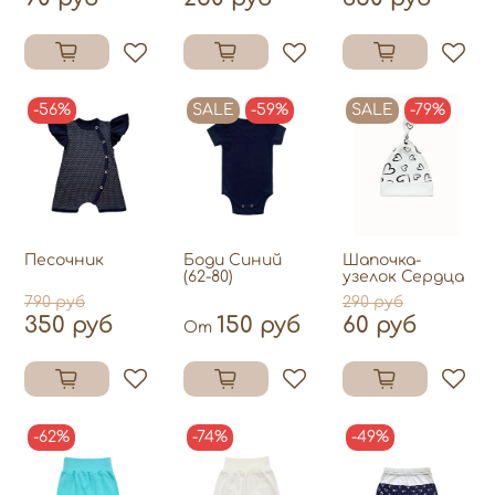
-56%
SALE
-59%
SALE
-79%
Песочник
Боди Синий
Шапочка-
(62-80)
узелок Сердца
790 руб
290 руб
350 руб
150 руб
60 руб
От
-62%
-74%
-49%