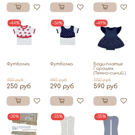
-44%
-36%
-49%
Футболка
Футболка
Боди-платье
Горошек
(Темно-синий )
450 руб
450 руб
1150 руб
250 руб
290 руб
590 руб
-30%
-35%
-35%