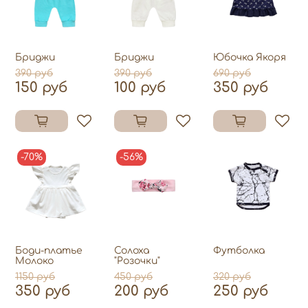
Бриджи
Бриджи
Юбочка Якоря
390 руб
390 руб
690 руб
150 руб
100 руб
350 руб
-70%
-56%
Боди-платье
Солоха
Футболка
Молоко
"Розочки"
1150 руб
450 руб
320 руб
350 руб
200 руб
250 руб