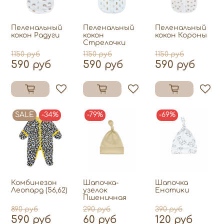
Пеленальный
Пеленальный
Пеленальный
кокон Радуги
кокон
кокон Короны
Стрелочки
1150 руб
1150 руб
1150 руб
590 руб
590 руб
590 руб
SALE
-34%
-79%
-69%
Комбинезон
Шапочка-
Шапочка
Леопард (56,62)
узелок
Енотики
Пшеничная
890 руб
290 руб
390 руб
590 руб
60 руб
120 руб