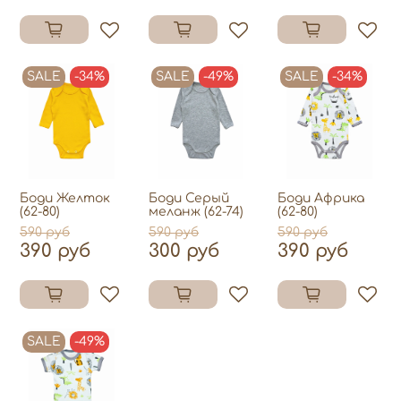
SALE
-34%
SALE
-49%
SALE
-34%
Боди Желток
Боди Серый
Боди Африка
(62-80)
меланж (62-74)
(62-80)
590 руб
590 руб
590 руб
390 руб
300 руб
390 руб
SALE
-49%