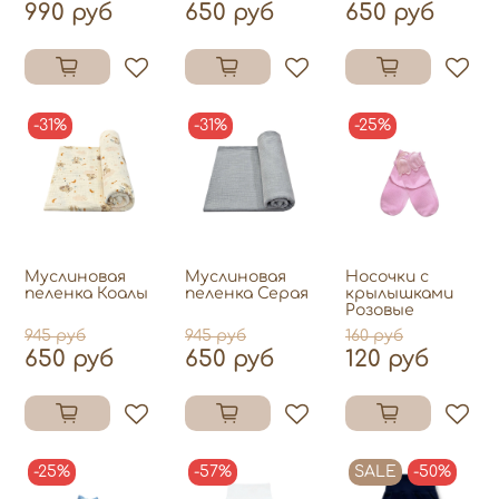
990 руб
650 руб
650 руб
-31%
-31%
-25%
Муслиновая
Муслиновая
Носочки с
пеленка Коалы
пеленка Серая
крылышками
Розовые
945 руб
945 руб
160 руб
650 руб
650 руб
120 руб
-25%
-57%
SALE
-50%