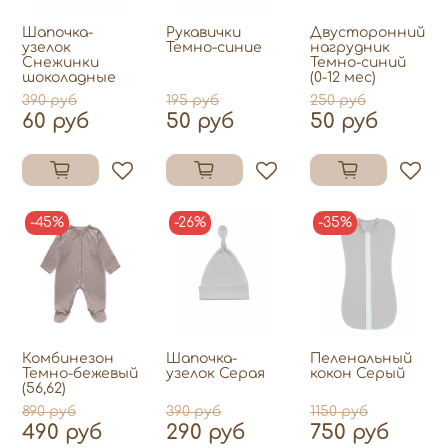
Шапочка-
Рукавички
Двусторонний
узелок
Темно-синие
нагрудник
Снежинки
Темно-синий
шоколадные
(0-12 мес)
390 руб
195 руб
250 руб
60 руб
50 руб
50 руб
-45%
-26%
-35%
Комбинезон
Шапочка-
Пеленальный
Темно-бежевый
узелок Серая
кокон Серый
(56,62)
890 руб
390 руб
1150 руб
490 руб
290 руб
750 руб