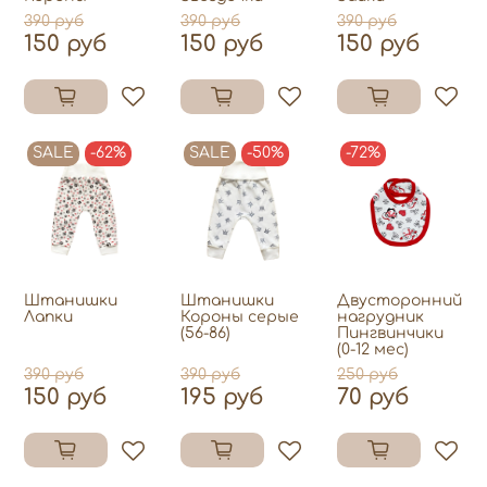
390 руб
390 руб
390 руб
150 руб
150 руб
150 руб
SALE
-62%
SALE
-50%
-72%
Штанишки
Штанишки
Двусторонний
Лапки
Короны серые
нагрудник
(56-86)
Пингвинчики
(0-12 мес)
390 руб
390 руб
250 руб
150 руб
195 руб
70 руб