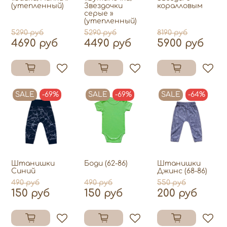
(утепленный)
Звездочки
коралловым
серые »
(утепленный)
5290 руб
5290 руб
8190 руб
4690 руб
4490 руб
5900 руб
SALE
-69%
SALE
-69%
SALE
-64%
Штанишки
Боди (62-86)
Штанишки
Синий
Джинс (68-86)
490 руб
490 руб
550 руб
150 руб
150 руб
200 руб