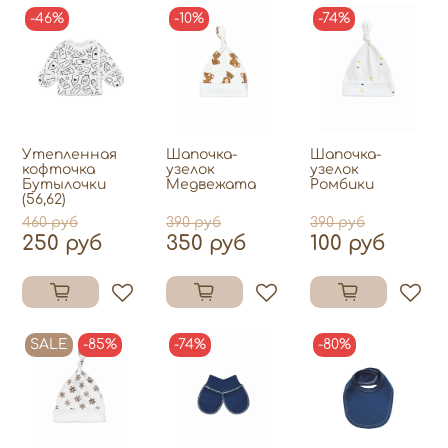
-46%
-10%
-74%
Утепленная
Шапочка-
Шапочка-
кофточка
узелок
узелок
Бутылочки
Медвежата
Ромбики
(56,62)
460 руб
390 руб
390 руб
250 руб
350 руб
100 руб
SALE
-85%
-74%
-80%