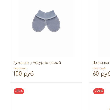
Рукавички Лазурно-серый
Шапочка-
195 руб
290 руб
100 руб
60 ру
-18%
-58%