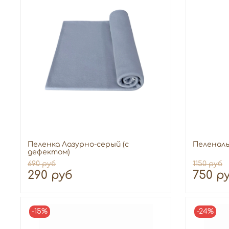
Пеленка Лазурно-серый (с
Пеленаль
дефектом)
690 руб
1150 руб
290 руб
750 р
-15%
-24%