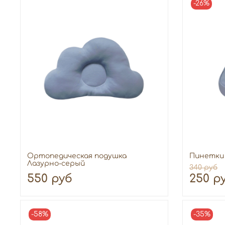
-26%
Ортопедическая подушка
Пинетки
Лазурно-серый
340 руб
550 руб
250 р
-58%
-35%