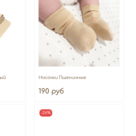
вый
Носочки Пшеничные
190 руб
-26%