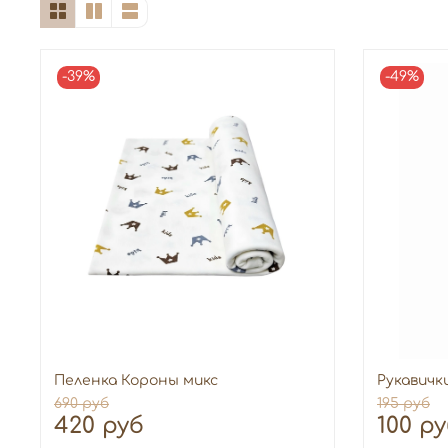
-39%
-49%
Пеленка Короны микс
Рукавичк
690 руб
195 руб
420 руб
100 р