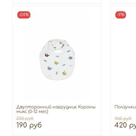
-24%
-9%
Двусторонний нагрудник Короны
Ползунки 
микс (0-12 мес)
250 руб
460 руб
190 руб
420 р