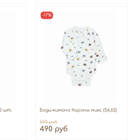
-17%
3 шт.
Боди-кимоно Короны микс (56,62)
590 руб
490 руб