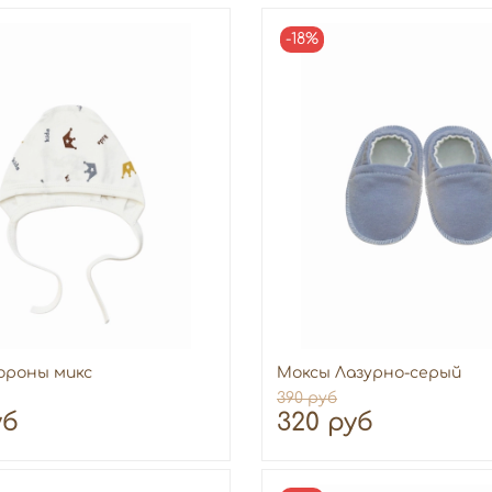
-18%
ороны микс
Моксы Лазурно-серый
390 руб
уб
320 руб