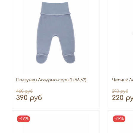
Ползунки Лазурно-серый (56,62)
Чепчик Л
460 руб
290 руб
390 руб
220 р
-49%
-79%