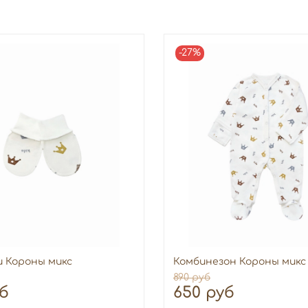
-27%
и Короны микс
Комбинезон Короны микс (
890 руб
уб
650 руб