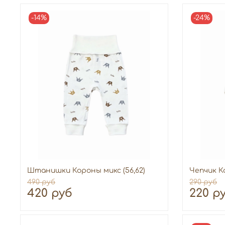
-14%
-24%
Штанишки Короны микс (56,62)
Чепчик К
490 руб
290 руб
420 руб
220 р