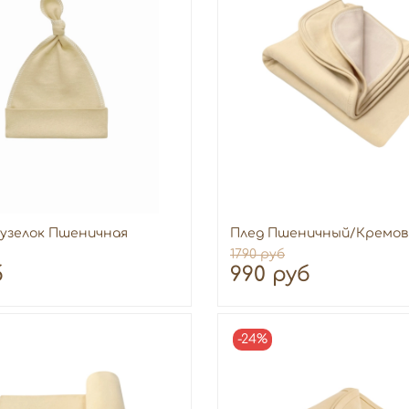
узелок Пшеничная
Плед Пшеничный/Кремо
1790 руб
б
990 руб
-24%