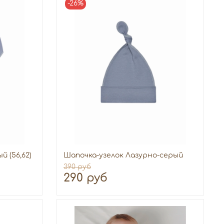
-26%
 (56,62)
Шапочка-узелок Лазурно-серый
390 руб
290 руб