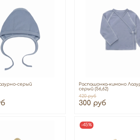
азурно-серый
Распашонка-кимоно Лазу
серый (56,62)
420 руб
уб
300 руб
-45%