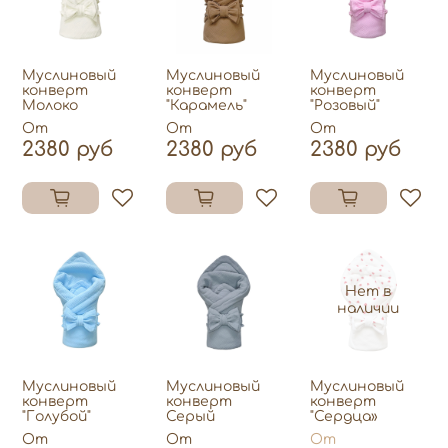
Муслиновый
Муслиновый
Муслиновый
конверт
конверт
конверт
Молоко
"Карамель"
"Розовый"
От
От
От
2380 руб
2380 руб
2380 руб
Нет в
наличии
Муслиновый
Муслиновый
Муслиновый
конверт
конверт
конверт
"Голубой"
Серый
"Сердца»
От
От
От