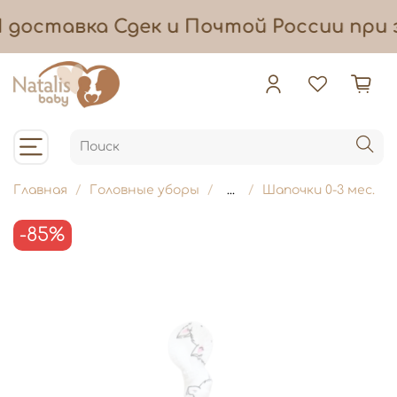
Я
доставка
Сдек и Почтой России при з
Главная
Головные уборы
...
Шапочки 0-3 мес.
-85%