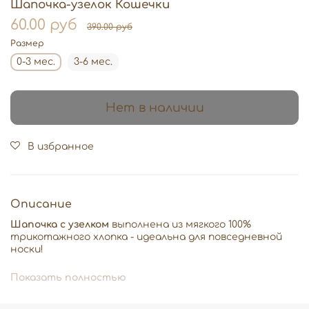
Шапочка-узелок Кошечки
60.00 руб
390.00 руб
Размер
0-3 мес.
3-6 мес.
Нет в наличии
В избранное
Описание
Шапочка с узелком
выполнена из мягкого 100%
трикотажного хлопка - идеальна для повседневной
носки!
Особенность этой модели заключается в удобной
Показать полностью
регулировке глубины посадки: достаточно завязать
или развязать узелок на макушке, чтобы подогнать
шапочку точно по размеру головы малыша.