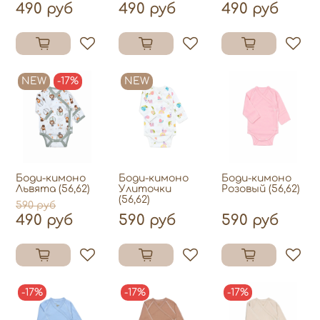
490 руб
490 руб
490 руб
NEW
-17%
NEW
Боди-кимоно
Боди-кимоно
Боди-кимоно
Львята (56,62)
Улиточки
Розовый (56,62)
(56,62)
590 руб
490 руб
590 руб
590 руб
-17%
-17%
-17%