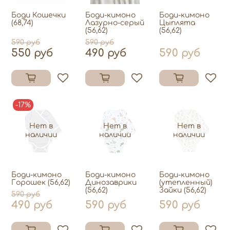
Боди Кошечки
Боди-кимоно
Боди-кимоно
(68,74)
Лазурно-серый
Цыплята
(56,62)
(56,62)
590 руб
590 руб
550 руб
490 руб
590 руб
-17%
Нет в
Нет в
Нет в
наличии
наличии
наличии
Боди-кимоно
Боди-кимоно
Боди-кимоно
Горошек (56,62)
Динозаврики
(утепленный)
(56,62)
Зайки (56,62)
590 руб
490 руб
590 руб
590 руб