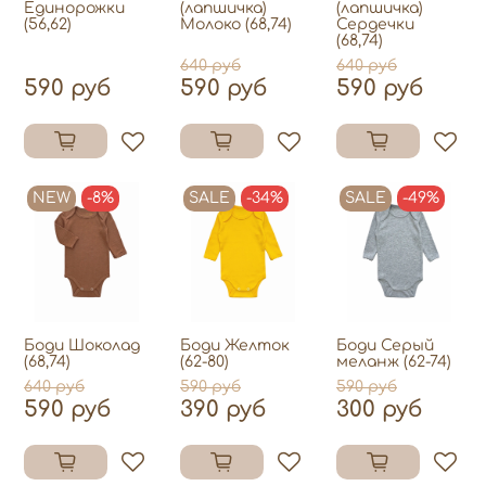
Единорожки
(лапшичка)
(лапшичка)
(56,62)
Mолоко (68,74)
Сердечки
(68,74)
640 руб
640 руб
590 руб
590 руб
590 руб
NEW
-8%
SALE
-34%
SALE
-49%
Боди Шоколад
Боди Желток
Боди Серый
(68,74)
(62-80)
меланж (62-74)
640 руб
590 руб
590 руб
590 руб
390 руб
300 руб