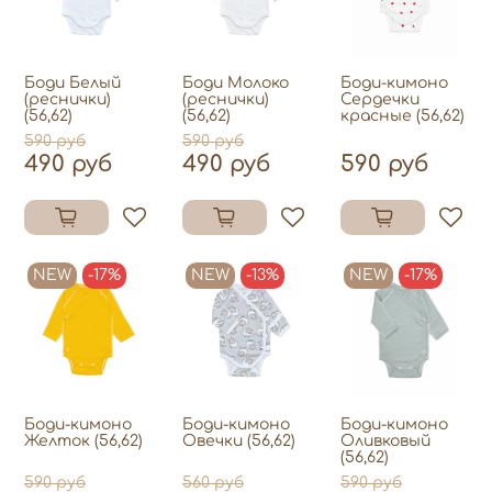
Боди Белый
Боди Молоко
Боди-кимоно
(реснички)
(реснички)
Сердечки
(56,62)
(56,62)
красные (56,62)
590 руб
590 руб
490 руб
490 руб
590 руб
NEW
-17%
NEW
-13%
NEW
-17%
Боди-кимоно
Боди-кимоно
Боди-кимоно
Желток (56,62)
Овечки (56,62)
Оливковый
(56,62)
590 руб
560 руб
590 руб