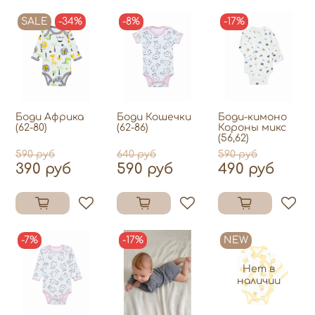
SALE
-34%
-8%
-17%
Боди Африка
Боди Кошечки
Боди-кимоно
(62-80)
(62-86)
Короны микс
(56,62)
590 руб
640 руб
590 руб
390 руб
590 руб
490 руб
-7%
-17%
NEW
Нет в
наличии