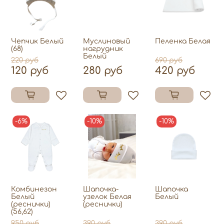
Чепчик Белый
Муслиновый
Пеленка Белая
(68)
нагрудник
Белый
220 руб
690 руб
120 руб
280 руб
420 руб
-6%
-10%
-10%
Комбинезон
Шапочка-
Шапочка
Белый
узелок Белая
Белый
(реснички)
(реснички)
(56,62)
950 руб
390 руб
390 руб