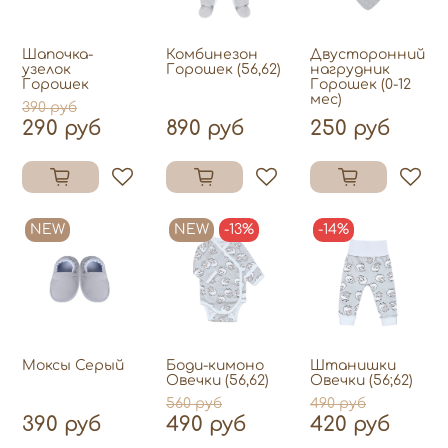
Шапочка-
Комбинезон
Двусторонний
узелок
Горошек (56,62)
нагрудник
Горошек
Горошек (0-12
мес)
390 руб
290 руб
890 руб
250 руб
NEW
NEW
-13%
-14%
Моксы Серый
Боди-кимоно
Штанишки
Овечки (56,62)
Овечки (56;62)
560 руб
490 руб
390 руб
490 руб
420 руб