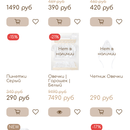
469 руб
460 руб
1490 руб
390 руб
420 руб
-15%
-21%
Нет в
Нет в
наличии
наличии
Пинетки
Овечки |
Чепчик Овечки
Серый
Горошек |
Белый
340 руб
9490 руб
290 руб
7490 руб
290 руб
NEW
-17%