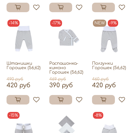
-14%
-17%
NEW
-9%
Штанишки
Распашонка-
Ползунки
Горошек (56;62)
кимоно
Горошек (56,62)
Горошек (56;62)
490 руб
469 руб
460 руб
420 руб
390 руб
420 руб
-15%
-8%