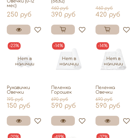
Овечки (0-12
(56;62)
мес)
460 руб
460 руб
250 руб
390 руб
420 руб
-23%
-14%
-14%
Нет в
Нет в
Нет в
наличии
наличии
наличии
Рукавички
Пеленка
Пеленка
Овечки
Горошек
Овечки
195 руб
690 руб
690 руб
150 руб
590 руб
590 руб
-20%
-49%
-37%