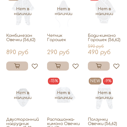
Нет в
Нет в
Нет в
наличии
наличии
наличии
Комбинезон
Чепчик
Боди-кимоно
Овечки (56,62)
Горошек
Горошек (56,62)
590 руб
890 руб
290 руб
490 руб
-15%
NEW
-9%
Нет в
Нет в
Нет в
наличии
наличии
наличии
Двусторонний
Распашонка-
Ползунки
нагрудник
кимоно Овечки
Овечки (56,62)