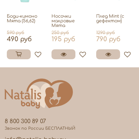
Боди-кимоно
Носочки
Плед Mint (с
Mята (56,62)
махровые
дефектом)
Мята
590 руб
250 руб
1290 руб
490 руб
195 руб
790 руб
8 800 300 89 07
Звонок по России БЕСПЛАТНЫЙ