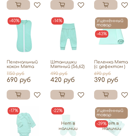
-40%
-14%
Уценённый
товар
-43%
Пеленальный
Штанишки
Пеленка Мята
кокон Мята
Мятный (56,62)
(с дефектом )
1150 руб
490 руб
690 руб
690 руб
420 руб
390 руб
-17%
-22%
Уценённый
товар
Нет в
Нет в
-39%
наличии
наличии