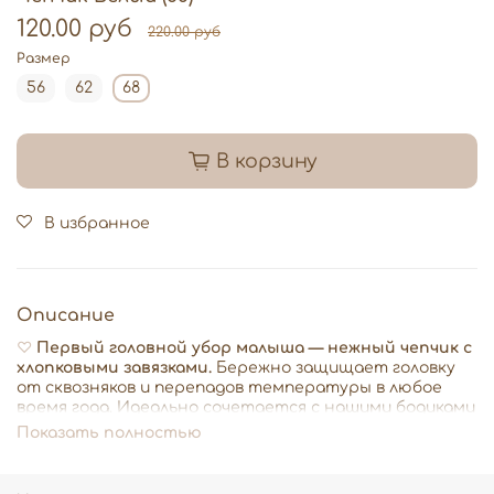
120.00 руб
220.00 руб
Размер
56
62
68
В корзину
В избранное
Описание
♡
Первый головной убор малыша — нежный чепчик с
хлопковыми завязками.
Бережно защищает головку
от сквозняков и перепадов температуры в любое
время года. Идеально сочетается с нашими бодиками
и комбинезонами, создавая тепло, уют и стиль с
Показать полностью
первых дней жизни.