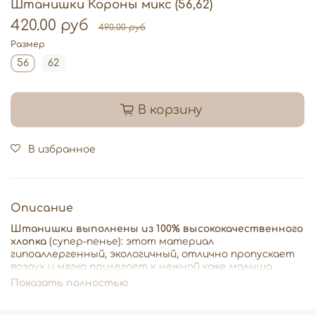
Штанишки Короны микс (56,62)
420.00 руб
490.00 руб
Размер
56
62
В корзину
В избранное
Описание
Штанишки выполнены из 100% высококачественного
хлопка
(супер-пенье): этот материал
гипоаллергенный, экологичный, отлично пропускает
воздух и мягко прилегает к нежной коже малыша.
Показать полностью
♡
Практичный крой: широкая комфортная евро-
резинка на талии и мягкие эластичные манжеты
нежно фиксируют штанишки, не сдавливая животик