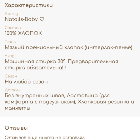
Характеристики
и ножки.
Бренд
♡
Удобная посадка: специальная конструкция c
Natalis-Baby ♡
ластовицей предусматривает пространство для
подгузника, обеспечивая малышу свободу движений.
Состав
100% ХЛОПОК
Штанишки отлично сочетаются с бодиком,
Ткань
кофточкой или футболкой, а при желании образ можно
Мягкий премиальный хлопок (интерлок-пенье)
дополнить подходящей шапочкой или чепчиком в тон.
Уход
Идеальный базовый вариант для дома, прогулок и сна!
Машинная стирка 30°. Предварительная
стирка обязательна!!!
Сезон
На любой сезон
Детали
Без внутренних швов, Ластовица (для
комфорта с подгузником), Хлопковая резинка и
манжеты
Отзывы
Отзывов еще никто не оставлял