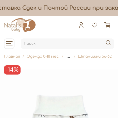
тавка
Сдек и Почтой России при зака
Главная
Одежда 0-18 мес.
...
Штанишки 56-62
-14%