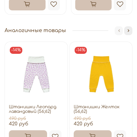
Аналогичные товары
-14%
-14%
Штанишки Леопард
Штанишки Желток
лавандовый (56;62)
(56,62)
490 руб
490 руб
420 руб
420 руб