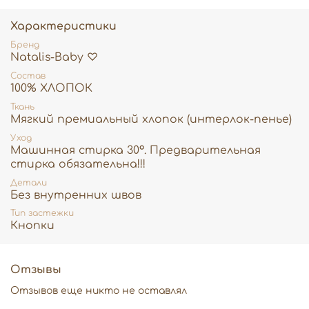
♡
Кнопки по низу позволят быстро поменять
подгузник, не снимая изделие полностью.
Характеристики
Продукция
Natalis♡
сертифицирована,
Бренд
соответствует Техническому регламенту
Natalis-Baby ♡
Таможенного союза EAC, прошла
государственную регистрацию.
Состав
100% ХЛОПОК
Ткань
Мягкий премиальный хлопок (интерлок-пенье)
Уход
Машинная стирка 30°. Предварительная
стирка обязательна!!!
Детали
Без внутренних швов
Тип застежки
Кнопки
Отзывы
Отзывов еще никто не оставлял