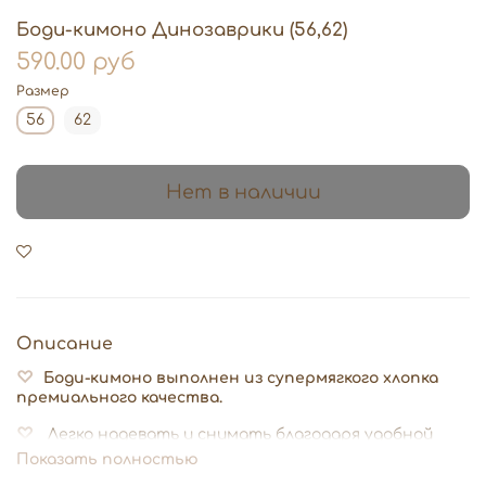
Боди-кимоно Динозаврики (56,62)
590.00 руб
Размер
56
62
Нет в наличии
Описание
♡
Боди-кимоно выполнен из супермягкого хлопка
премиального качества.
♡
Легко надевать и снимать благодаря удобной
конструкции и застежкам на кнопках.
Показать полностью