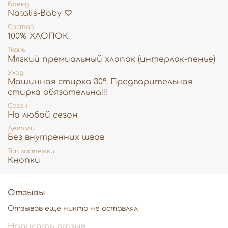
Бренд
золотистым принтом "Реснички" - комплект отлично
Natalis-Baby ♡
подойдет для выписки из роддома.
Состав
♡
Гардероб упакован в
красивый подарочный бокс
в
100% ХЛОПОК
виде чемоданчика золотистого цвета с прозрачным
Ткань
окном - для трогательной, восхитительной и
Мягкий премиальный хлопок (интерлок-пенье)
незабываемой распаковки первой одежды своего
малыша.
Уход
Машинная стирка 30°. Предварительная
♡
Для безопасной транспортировки - бокс
стирка обязательна!!!
дополнительно упакован в трехслойную воздушно-
пузырчатую пленку.
Сезон
На любой сезон
Продукция Natalis♡ -
сертифицирована,
Детали
соответствует Техническому регламенту
Без внутренних швов
Таможенного союза EAC, прошла
государственную регистрацию.
Тип застежки
Кнопки
Желаем легкой беременности и счастливого
материнства!!
Отзывы
Отзывов еще никто не оставлял
Написать отзыв