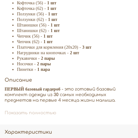
Кофточка (56) -
1 шт
Кофточка (62) -
1 шт
Ползунки (56) -
1 шт
Ползунки (62) -
1 шт
Штанишки (56) -
1 шт
Штанишки (62) -
1 шт
Чепчик (56) -
1
шт
Чепчик (62) -
1
шт
Платочки для кормления (20х20) -
3 шт
Нагрудники на кнопочках -
2 шт
Рукавички -
2 пары
Носочки -
2 пары
Пинетки -
1 пара
Описание
ПЕРВЫЙ базовый гардероб
- это готовый базовый
комплект одежды из
30
самых необходимых
предметов на первые 4 месяца жизни малыша.
Гардероб собран в 2-х размерах: 56,62 рост.
Показать полностью
Без внутренних швов.
Супермягкий 100% премиальный хлопок (самого высокого
качества)
Характеристики
♡
В комплектации имеется слип и шапочка с милым