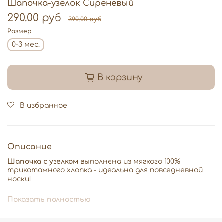
Шапочка-узелок Сиреневый
290.00 руб
390.00 руб
Размер
0-3 мес.
В корзину
В избранное
Описание
Шапочка с узелком
выполнена из мягкого 100%
трикотажного хлопка - идеальна для повседневной
носки!
Особенность этой модели заключается в удобной
Показать полностью
регулировке глубины посадки: достаточно завязать
или развязать узелок на макушке, чтобы подогнать
шапочку точно по размеру головы малыша.