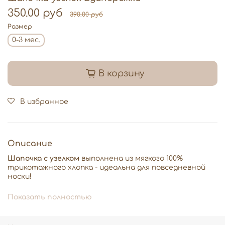
350.00 руб
390.00 руб
Размер
0-3 мес.
В корзину
В избранное
Описание
Шапочка с узелком
выполнена из мягкого 100%
трикотажного хлопка - идеальна для повседневной
носки!
Особенность этой модели заключается в удобной
Показать полностью
регулировке глубины посадки: достаточно завязать
или развязать узелок на макушке, чтобы подогнать
шапочку точно по размеру головы малыша.