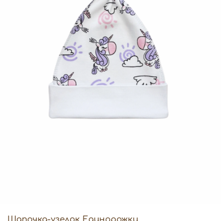
Шапочка-узелок Единорожки