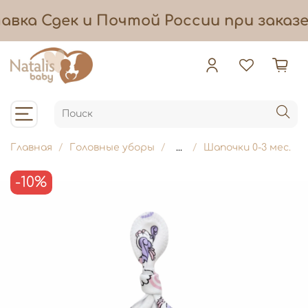
авка
Сдек и Почтой России при заказе
Главная
Головные уборы
...
Шапочки 0-3 мес.
-10%