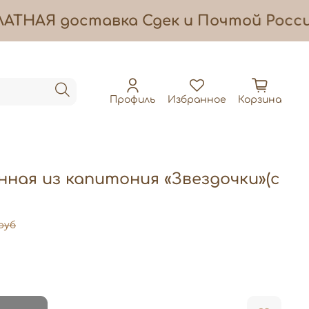
ЛАТНАЯ
доставка
Сдек и Почтой Росси
Профиль
Избранное
Корзина
ная из капитония «Звездочки»(с
 руб