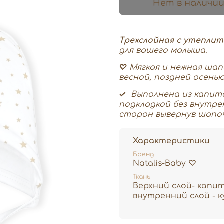
Нет в наличи
Трехслойная с утепли
для вашего малыша.
♡
Мягкая и нежная шап
весной, поздней осенью
✓
Выполнена из капит
подкладкой без внутре
сторон вывернув шапоч
Характеристики
Бренд
Natalis-Baby ♡
Ткань
Верхний слой- капи
внутренний слой - к