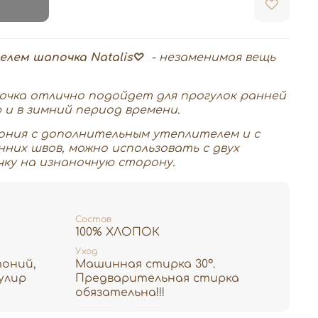
и
телем шапочка Natalis♡
- незаменимая вещь
очка отлично подойдет для прогулок ранней
 и в зимний период времени.
ония с дополнительным утеплителем и с
нних швов, можно использовать с двух
ку на изнаночную сторону.
Состав
100% ХЛОПОК
Уход
тоний,
Машинная стирка 30°.
улир
Предварительная стирка
обязательна!!!