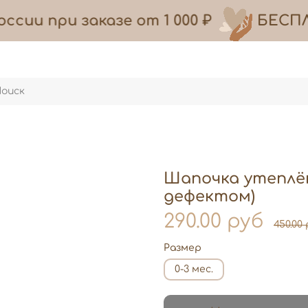
ссии при заказе
от
1 000 ₽
БЕСП
Шапочка утеплён
дефектом)
290.00 руб
450.00
Размер
0-3 мес.