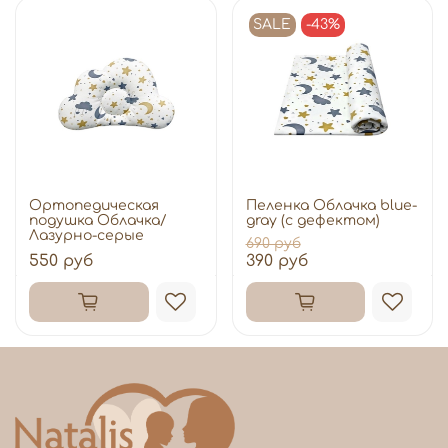
SALE
-43%
Ортопедическая
Пеленка Облачка blue-
подушка Облачка/
gray (с дефектом)
Лазурно-серые
690 руб
550 руб
390 руб