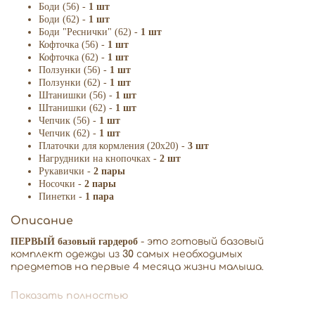
Боди (56) -
1 шт
Боди (62) -
1 шт
Боди "Реснички" (62) -
1 шт
Кофточка (56) -
1 шт
Кофточка (62) -
1 шт
Ползунки (56) -
1 шт
Ползунки (62) -
1 шт
Штанишки (56) -
1 шт
Штанишки (62) -
1 шт
Чепчик (56) -
1
шт
Чепчик (62) -
1
шт
Платочки для кормления (20х20) -
3 шт
Нагрудники на кнопочках -
2 шт
Рукавички -
2 пары
Носочки -
2
пары
Пинетки -
1 пара
Описание
ПЕРВЫЙ базовый гардероб
- это готовый базовый
комплект одежды из
30
самых необходимых
предметов на первые 4 месяца жизни малыша.
Гардероб собран в 2-х размерах: 56,62 рост.
Показать полностью
Без внутренних швов.
Супермягкий 100% премиальный хлопок (самого высокого