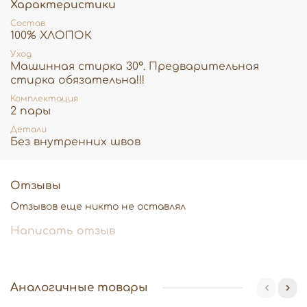
Характеристики
♡
Практичные, стильные и такие милые — идеально
Состав
подходят для каждого дня малыша.
100% ХЛОПОК
Подарите вашему малышу заботу и комфорт с самых
Уход
первых дней
♡
Машинная стирка 30°. Предварительная
стирка обязательна!!!
Комплектация
2 пары
Детали
Без внутренних швов
Отзывы
Отзывов еще никто не оставлял
Написать отзыв
Аналогичные товары