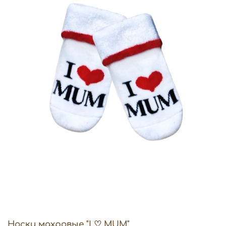
Носки махровые "I ♡ MUM"