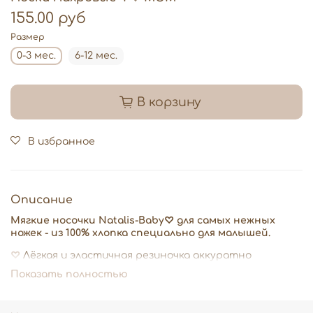
155.00 руб
Размер
0-3 мес.
6-12 мес.
В корзину
В избранное
Описание
Мягкие носочки Natalis-Baby♡ для самых нежных
ножек - из 100% хлопка специально для малышей.
♡
Лёгкая и эластичная резиночка аккуратно
обнимает ножку, не давит и не оставляет следов.
Показать полностью
♡
Дарят ощущение уюта и тепла с первых дней
жизни.