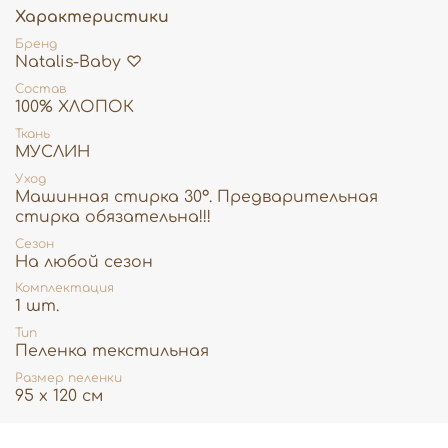
Характеристики
♡
Быстро сохнет, не теряет мягкости и сохраняет
Бренд
яркость цвета даже после многократных стирок.
Natalis-Baby ♡
♡
Благодаря большому размеру 120×95 см пелёнка
Состав
становится вашим незаменимым
100% ХЛОПОК
помощником: удобно использовать для пеленания, как
Ткань
простынку в кроватку или коляску, легкий плед или
МУСЛИН
полотенце.
Уход
Natalis-Baby♡
— это нежная забота и уют для
Машинная стирка 30°. Предварительная
вашего малыша с первых дней жизни.
стирка обязательна!!!
Сезон
На любой сезон
Комплектация
1 шт.
Тип
Пеленка текстильная
Размер пеленки
95 х 120 см