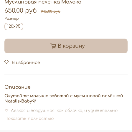
Муслиновая пеленка Молоко
650.00 руб
945.00 руб
Размер
120х95
В корзину
В избранное
Описание
Окутайте малыша заботой с муслиновой пелёнкой
Natalis-Baby♡
♡
Лёгкая и воздушная, как облачко, и удивительно
мягкая — она создана из 100% натурального хлопка,
Показать полностью
обеспечивает превосходную воздухопроницаемость,
быстро впитывает влагу и подходит даже для самой
чувствительной кожи новорождённых.