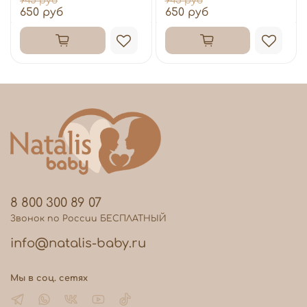
945 руб
945 руб
650 руб
650 руб
8 800 300 89 07
Звонок по России БЕСПЛАТНЫЙ
info@natalis-baby.ru
Мы в соц. сетях