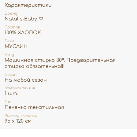
Характеристики
♡
Быстро сохнет, не теряет мягкости и сохраняет
Бренд
яркость цвета даже после многократных стирок.
Natalis-Baby ♡
♡
Благодаря большому размеру 120×95 см пелёнка
Состав
становится вашим незаменимым
100% ХЛОПОК
помощником: удобно использовать для пеленания, как
Ткань
простынку в кроватку или коляску, легкий плед или
МУСЛИН
полотенце.
Уход
Natalis-Baby♡
— это нежная забота и уют для
Машинная стирка 30°. Предварительная
вашего малыша с первых дней жизни.
стирка обязательна!!!
Сезон
На любой сезон
Комплектация
1 шт.
Тип
Пеленка текстильная
Размер пеленки
95 х 120 см