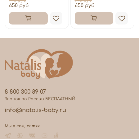
945 руб
945 руб
650 руб
650 руб
8 800 300 89 07
Звонок по России БЕСПЛАТНЫЙ
info@natalis-baby.ru
Мы в соц. сетях