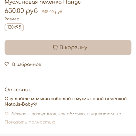
Муслиновая пеленка Панды
650.00 руб
945.00 руб
Размер
120х95
В корзину
В избранное
Описание
Окутайте малыша заботой с муслиновой пелёнкой
Natalis-Baby♡
♡
Лёгкая и воздушная, как облачко, и удивительно
мягкая — она создана из 100% натурального хлопка,
Показать полностью
обеспечивает превосходную воздухопроницаемость,
быстро впитывает влагу и подходит даже для самой
чувствительной кожи новорождённых.