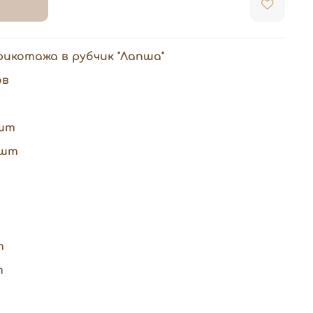
рикотажа в рубчик "Лапша"
ов
шт
 шт
т
т