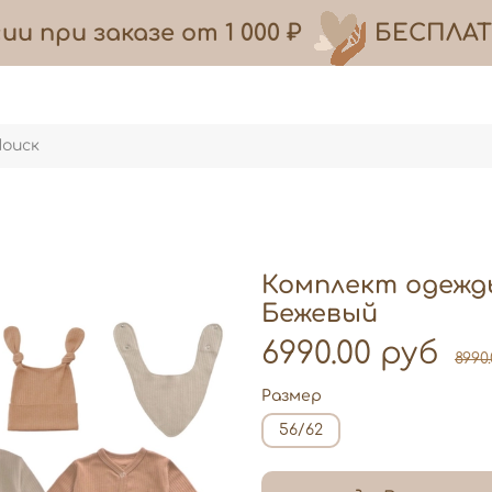
и при заказе
от
1 000 ₽
БЕСПЛАТ
Комплект одежд
Бежевый
6990.00 руб
8990
Размер
56/62