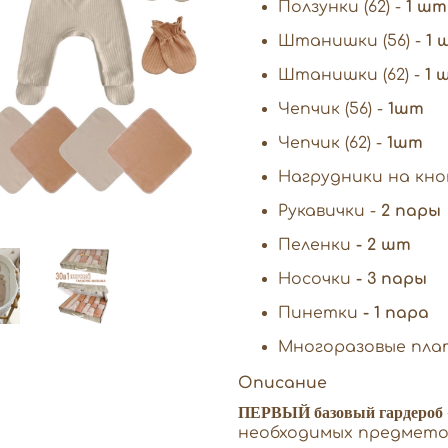
Ползунки (62) -
1 шт
Штанишки (56) -
1 
Штанишки (62) -
1 
Чепчик (56) -
1шт
Чепчик (62) -
1шт
Нагрудники на кно
Рукавички -
2 пары
Пеленки
- 2 шт
Носочки
- 3 пары
Пинетки
- 1 пара
Многоразовые
пла
Описание
ПЕРВЫЙ базовый гардероб
необходимых предметов