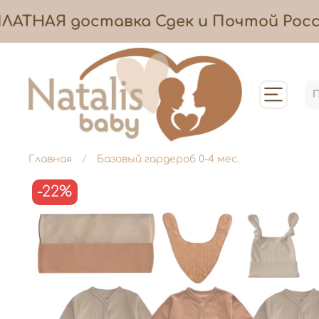
ЛАТНАЯ
доставка
Сдек и Почтой Росси
Главная
Базовый гардероб 0-4 мес.
-22%