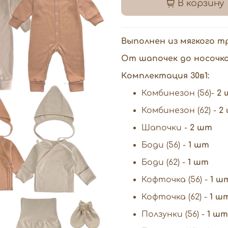
В корзину
Выполнен из мягкого т
От шапочек до носочк
Комплектация 30в1:
Комбинезон (56)-
2 
Комбинезон (62) -
2
Шапочки -
2 шт
Боди (56) -
1 шт
Боди (62) -
1 шт
Кофточка (56) -
1 ш
Кофточка (62) -
1 ш
Ползунки (56) -
1 шт