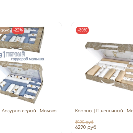
одаж
-22%
-30%
| Лазурно-серый | Молоко
Короны | Пшеничный | М
8990 руб
б
6290 руб