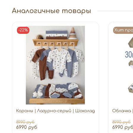
Аналогичные товары
-22%
Хит пр
Короны | Лазурно-серый | Шоколад
Облачка 
8990 руб
8990 руб
6990 руб
6990 ру