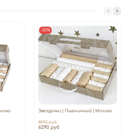
-30%
олоко
Звездочки | Пшеничный | Молоко
8990 руб
6290 руб