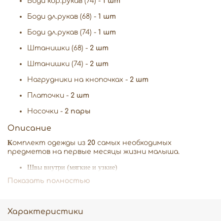
Боди кор.рукав (74) -
1 шт
Боди дл.рукав (68) -
1 шт
Боди дл.рукав (74) -
1 шт
Штанишки (68) -
2 шт
Штанишки (74) -
2 шт
Нагрудники на кнопочках -
2 шт
Платочки -
2 шт
Носочки -
2 пары
Описание
К
омплект одежды из
20
самых необходимых
предметов на первые месяцы жизни малыша.
Швы внутри (мягкие и узкие)
Премиальный 100% хлопок (самого высокого качества)
Показать полностью
Комплект собран в 2-х размерах: 68
и 74 рост (4-6 м; 6-9 м)
Характеристики