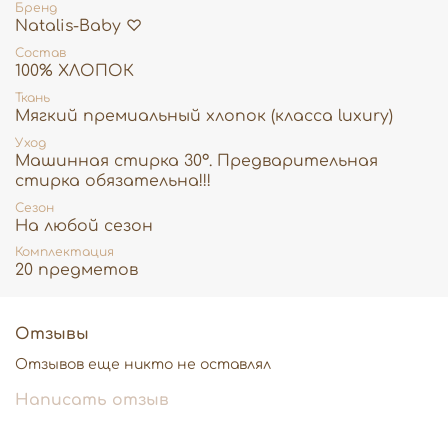
Бренд
Продукция Natalis♡ -
сертифицирована,
Natalis-Baby ♡
соответствует Техническому регламенту
Состав
Таможенного союза EAC, прошла
100% ХЛОПОК
государственную регистрацию.
Ткань
Желаем легкой беременности и счастливого
Мягкий премиальный хлопок (класса luxury)
материнства!!
Уход
Машинная стирка 30°. Предварительная
стирка обязательна!!!
Сезон
На любой сезон
Комплектация
20 предметов
Отзывы
Отзывов еще никто не оставлял
Написать отзыв