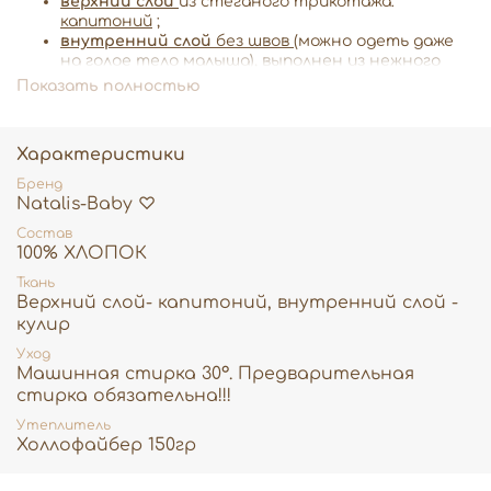
верхний слой
из стеганого трикотажа:
капитоний
;
внутренний слой
без швов
(можно одеть даже
на голое тело малыша), выполнен из нежного
трикотажного хлопка 100%
Показать полностью
глубокий капюшон, не съёмный;
застёжки-кнопочки на обе ножки позволят Вам
быстро одеть малыша и сменить подгузник.
Характеристики
отвороты на рукавах помогут сохранить
тепло ручек;
Бренд
ножки малыша закрыты
Natalis-Baby ♡
Состав
100% ХЛОПОК
Ткань
Верхний слой- капитоний, внутренний слой -
кулир
Уход
Машинная стирка 30°. Предварительная
стирка обязательна!!!
Утеплитель
Холлофайбер 150гр